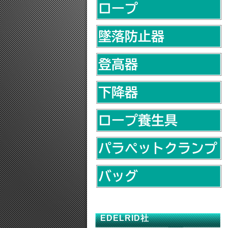
EDELRID社