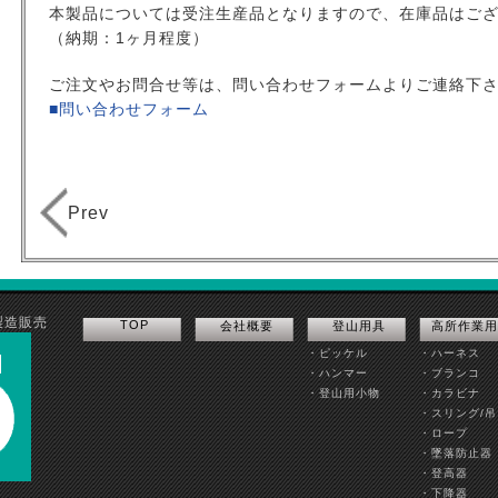
本製品については受注生産品となりますので、在庫品はご
（納期：1ヶ月程度）
ご注文やお問合せ等は、問い合わせフォームよりご連絡下
■問い合わせフォーム
Prev
製造販売
TOP
会社概要
登山用具
高所作業用
・ピッケル
・ハーネス
・ハンマー
・ブランコ
・登山用小物
・カラビナ
・スリング/
・ロープ
・墜落防止器
・登高器
・下降器