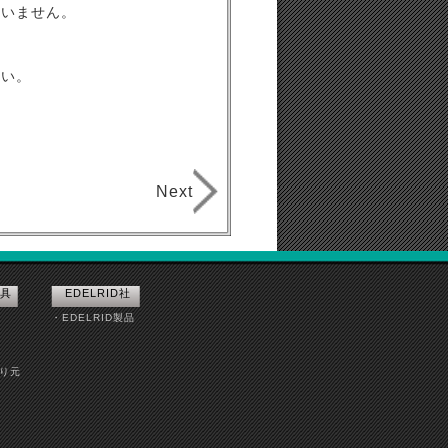
ざいません。
さい。
Next
具
EDELRID社
・EDELRID製品
吊り元