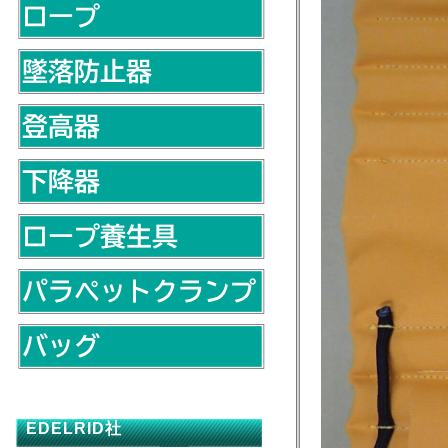
EDELRID社