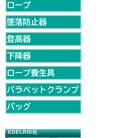
EDELRID社