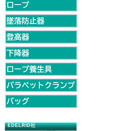
EDELRID社